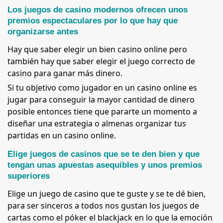
Los juegos de casino modernos ofrecen unos
premios espectaculares por lo que hay que
organizarse antes
Hay que saber elegir un bien casino online pero
también hay que saber elegir el juego correcto de
casino para ganar más dinero.
Si tu objetivo como jugador en un casino online es
jugar para conseguir la mayor cantidad de dinero
posible entonces tiene que pararte un momento a
diseñar una estrategia o almenas organizar tus
partidas en un casino online.
Elige juegos de casinos que se te den bien y que
tengan unas apuestas asequibles y unos premios
superiores
Elige un juego de casino que te guste y se te dé bien,
para ser sinceros a todos nos gustan los juegos de
cartas como el póker el blackjack en lo que la emoción