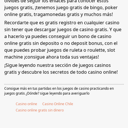
olvides de seguir los enlaces para conocer estos
juegos gratis, ¡tenemos juego gratis de bingo, poker
online gratis, tragamonedas gratis y muchos más!
Recordarte que es gratis registro en cualquier casino
sin tener que descargar juegos de casino gratis. Y que
a hacerlo ya puedes conseguir un bono de casino
online gratis sin deposito o no deposit bonus, con el
que puedes probar juegos de ruleta o roulette, slot
machine ¡consigue ahora toda sus ventajas!
¡Sigue leyendo nuestra sección de juegos casinos
gratis y descubre los secretos de todo casino online!
Consigue más en tus partidas en los juegos de casino practicando en
juegos gratis ¿Dónde? sigue leyendo para averiguarlo
Casino online
Casino Online Chile
Casino online gratis sin dinero