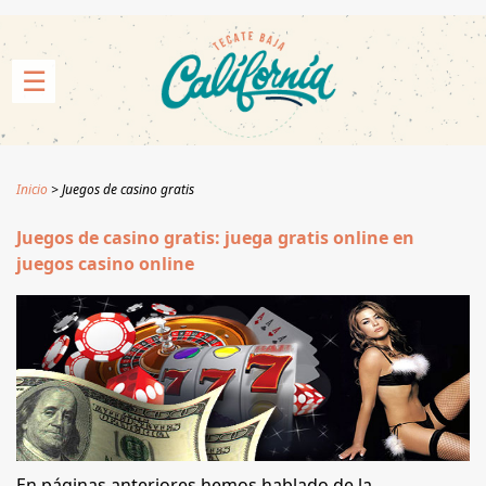
☰
Inicio
Juegos de casino gratis
Juegos de casino gratis: juega gratis online en
juegos casino online
En páginas anteriores hemos hablado de la