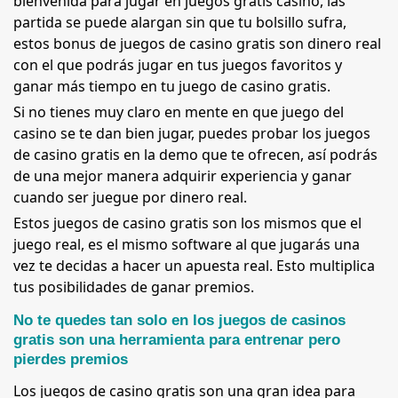
bienvenida para jugar en juegos gratis casino, las
partida se puede alargan sin que tu bolsillo sufra,
estos bonus de juegos de casino gratis son dinero real
con el que podrás jugar en tus juegos favoritos y
ganar más tiempo en tu juego de casino gratis.
Si no tienes muy claro en mente en que juego del
casino se te dan bien jugar, puedes probar los juegos
de casino gratis en la demo que te ofrecen, así podrás
de una mejor manera adquirir experiencia y ganar
cuando ser juegue por dinero real.
Estos juegos de casino gratis son los mismos que el
juego real, es el mismo software al que jugarás una
vez te decidas a hacer un apuesta real. Esto multiplica
tus posibilidades de ganar premios.
No te quedes tan solo en los juegos de casinos
gratis son una herramienta para entrenar pero
pierdes premios
Los juegos de casino gratis son una gran idea para