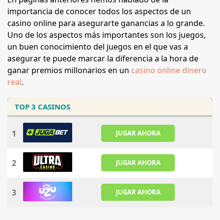
importancia de conocer todos los aspectos de un
casino online para asegurarte ganancias a lo grande.
Uno de los aspectos más importantes son los juegos,
un buen conocimiento del juegos en el que vas a
asegurar te puede marcar la diferencia a la hora de
ganar premios millonarios en un
casino online dinero
real
.
TOP 3 CASINOS
1
JUGAR AHORA
2
JUGAR AHORA
3
JUGAR AHORA